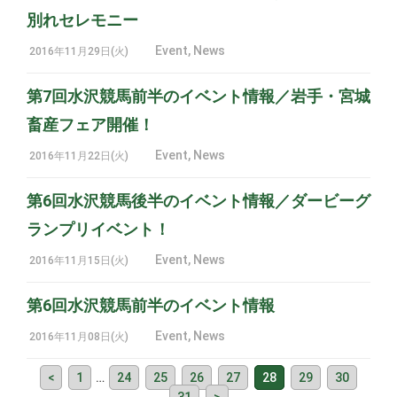
別れセレモニー
Event
,
News
2016年11月29日(火)
第7回水沢競馬前半のイベント情報／岩手・宮城
畜産フェア開催！
Event
,
News
2016年11月22日(火)
第6回水沢競馬後半のイベント情報／ダービーグ
ランプリイベント！
Event
,
News
2016年11月15日(火)
第6回水沢競馬前半のイベント情報
Event
,
News
2016年11月08日(火)
<
1
…
24
25
26
27
28
29
30