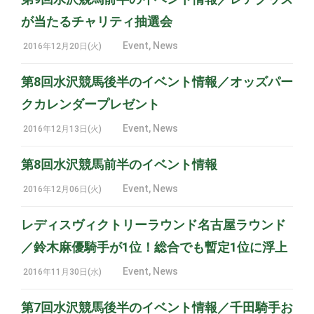
が当たるチャリティ抽選会
Event
,
News
2016年12月20日(火)
第8回水沢競馬後半のイベント情報／オッズパー
クカレンダープレゼント
Event
,
News
2016年12月13日(火)
第8回水沢競馬前半のイベント情報
Event
,
News
2016年12月06日(火)
レディスヴィクトリーラウンド名古屋ラウンド
／鈴木麻優騎手が1位！総合でも暫定1位に浮上
Event
,
News
2016年11月30日(水)
第7回水沢競馬後半のイベント情報／千田騎手お