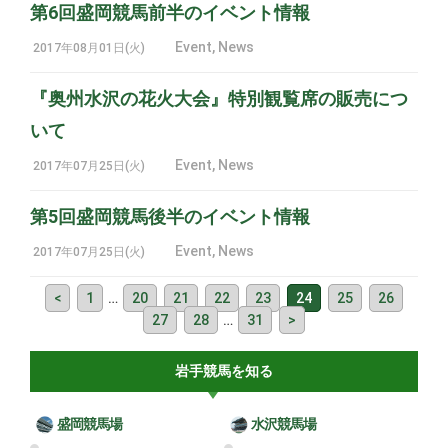
第6回盛岡競馬前半のイベント情報
Event
,
News
2017年08月01日(火)
『奥州水沢の花火大会』特別観覧席の販売につ
いて
Event
,
News
2017年07月25日(火)
第5回盛岡競馬後半のイベント情報
Event
,
News
2017年07月25日(火)
<
1
…
20
21
22
23
24
25
26
27
28
…
31
>
岩手競馬を知る
盛岡競馬場
水沢競馬場