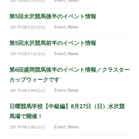
Event
,
News
2017年08月29日(火)
第5回水沢競馬後半のイベント情報
Event
,
News
2017年08月23日(水)
第5回水沢競馬前半のイベント情報
Event
,
News
2017年08月16日(水)
第6回盛岡競馬後半のイベント情報／クラスター
カップウィークです
Event
,
News
2017年08月09日(水)
日曜競馬学校【中級編】8月27日（日）水沢競
馬場で開催！
Event
,
News
2017年08月08日(火)