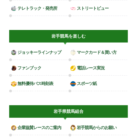
テレトラック・発売所
ストリートビュー
岩手競馬を楽しむ
ジョッキーラインナップ
マークカード＆買い方
ファンブック
電話レース実況
無料優待バス時刻表
スポーツ紙
岩手県競馬組合
企業協賛レースのご案内
岩手競馬からのお願い