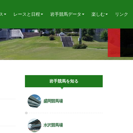
ス
レースと日程
岩手競馬データ
楽しむ
リンク
岩手競馬を知る
盛岡競馬場
水沢競馬場