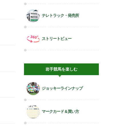
テレトラック・発売所
ストリートビュー
岩手競馬を楽しむ
ジョッキーラインナップ
マークカード＆買い方