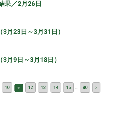
結果／2月26日
3月23日～3月31日）
3月9日～3月18日）
10
12
13
14
15
…
80
>
11