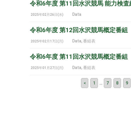
令和6年度 第11回水沢競馬 能力検査
Data
2025年02月26日(水)
令和6年度 第12回水沢競馬概定番組（
Data
,
番組表
2025年02月17日(月)
令和6年度 第11回水沢競馬概定番組（
Data
,
番組表
2025年01月27日(月)
<
1
…
7
8
9