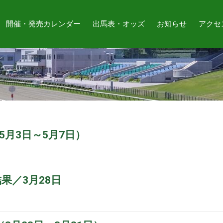
開催・発売カレンダー
出馬表・オッズ
お知らせ
アクセ
5月3日～5月7日）
果／3月28日