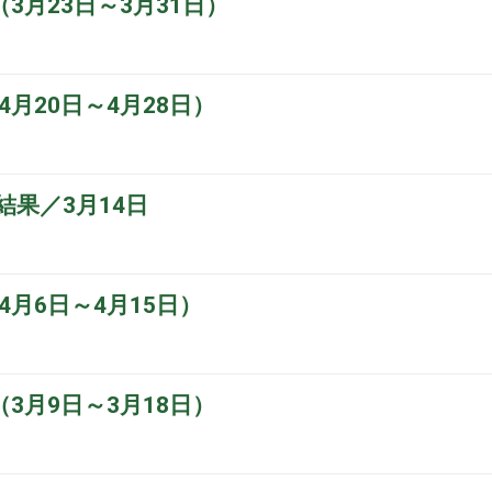
3月23日～3月31日）
月20日～4月28日）
結果／3月14日
4月6日～4月15日）
3月9日～3月18日）