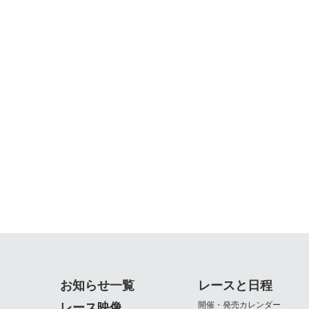
お知らせ一覧
レースと日程
レース映像
開催・発売カレンダー