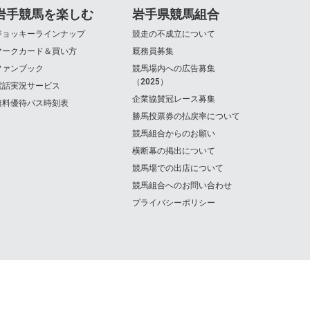
岩手競馬を楽しむ
岩手県競馬組合
ジョッキーラインナップ
競走の不成立について
マークカード＆買い方
厩務員募集
ファンブック
競馬場内への広告募集
（2025）
電話実況サービス
企業協賛冠レース募集
無料優待バス時刻表
勝馬投票券の払戻率について
競馬組合からのお願い
横断幕の掲出について
競馬場での出店について
競馬組合へのお問い合わせ
プライバシーポリシー