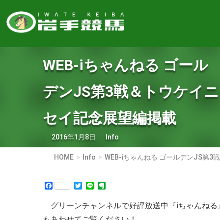
WEB-iちゃんねる ゴール
デンJS第3戦＆トウケイニ
セイ記念展望編掲載
2016年1月8日
Info
HOME
Info
WEB-iちゃんねる ゴールデンJS第
Facebook
Twitter
Line
Evernote
グリーンチャンネルで好評放送中『iちゃんねる』
もあわせてご覧ください！