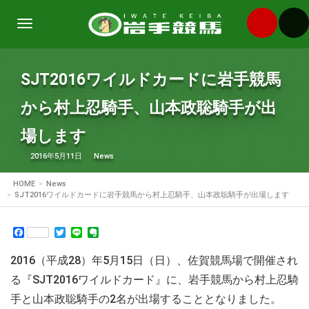
Toggle
navigation
SJT2016ワイルドカードに岩手競馬
から村上忍騎手、山本政聡騎手が出
場します
2016年5月11日
News
HOME
News
SJT2016ワイルドカードに岩手競馬から村上忍騎手、山本政聡騎手が出場します
Facebook
Twitter
Line
Evernote
2016（平成28）年5月15日（日）、佐賀競馬場で開催され
る『SJT2016ワイルドカード』に、岩手競馬から村上忍騎
手と山本政聡騎手の2名が出場することとなりました。