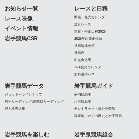
お知らせ一覧
レースと日程
レース映像
開催・発売カレンダー
注目レース
イベント情報
重賞・特別日程2026
岩手競馬CSR
2026年の競走体系
番組編成要領
番組表
出走申込馬
JRA発売カレンダー
無料優待バス
岩手競馬データ
岩手競馬ガイド
ジョッキーラインナップ
盛岡競馬場
騎手リーディング/調教師リーディング
水沢競馬場
能力検査結果
テレトラック・場外発売所
馬産地いわての歴史と岩手競馬
岩手競馬を楽しむ
岩手県競馬組合