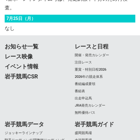
査。
7月25日（月）
なし
お知らせ一覧
レースと日程
レース映像
開催・発売カレンダー
注目レース
イベント情報
重賞・特別日程2026
岩手競馬CSR
2026年の競走体系
番組編成要領
番組表
出走申込馬
JRA発売カレンダー
無料優待バス
岩手競馬データ
岩手競馬ガイド
ジョッキーラインナップ
盛岡競馬場