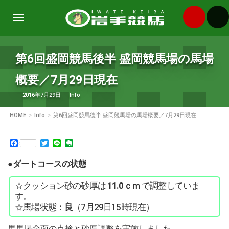
Toggle
navigation
第6回盛岡競馬後半 盛岡競馬場の馬場
概要／7月29日現在
2016年7月29日
Info
HOME
Info
第6回盛岡競馬後半 盛岡競馬場の馬場概要／7月29日現在
Facebook
Twitter
Line
Evernote
●ダートコースの状態
☆クッション砂の砂厚は
11.0ｃｍ
で調整していま
す。
☆馬場状態：
良
（7月29日15時現在）
馬馬場全面の点検と砂厚調整を実施しました。