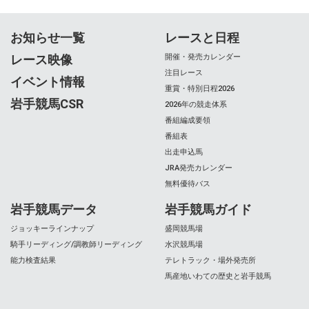
お知らせ一覧
レースと日程
レース映像
開催・発売カレンダー
注目レース
イベント情報
重賞・特別日程2026
岩手競馬CSR
2026年の競走体系
番組編成要領
番組表
出走申込馬
JRA発売カレンダー
無料優待バス
岩手競馬データ
岩手競馬ガイド
ジョッキーラインナップ
盛岡競馬場
騎手リーディング/調教師リーディング
水沢競馬場
能力検査結果
テレトラック・場外発売所
馬産地いわての歴史と岩手競馬