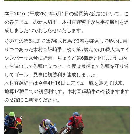
本日2016（平成28）年5月1日の盛岡第7競走において、こ
の春デビューの新人騎手・木村直輝騎手が見事初勝利を達
成しましたのでおしらせいたします。
その前の第6競走では7番人気馬で3着を確保して勢いに乗
りつつあった木村直輝騎手。続く第7競走では6番人気エイ
シンバーサス号に騎乗。ちょうど第6競走と同じように内
から進出して先頭に立つと、今度は最後まで先頭を守り通
してゴール。見事に初勝利を達成しました。
木村直輝騎手は今年4月16日にデビュー戦を迎えて以来、
通算14戦目での初勝利です。木村直輝騎手の今後ますます
の活躍にご期待ください。