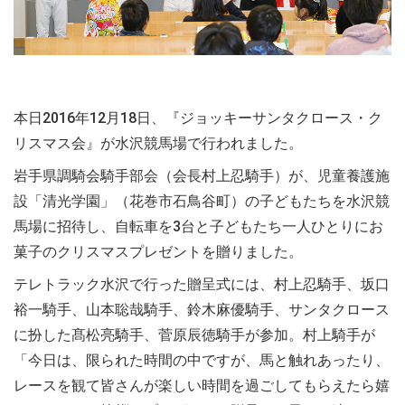
本日2016年12月18日、『ジョッキーサンタクロース・ク
リスマス会』が水沢競馬場で行われました。
岩手県調騎会騎手部会（会長村上忍騎手）が、児童養護施
設「清光学園」（花巻市石鳥谷町）の子どもたちを水沢競
馬場に招待し、自転車を3台と子どもたち一人ひとりにお
菓子のクリスマスプレゼントを贈りました。
テレトラック水沢で行った贈呈式には、村上忍騎手、坂口
裕一騎手、山本聡哉騎手、鈴木麻優騎手、サンタクロース
に扮した髙松亮騎手、菅原辰徳騎手が参加。村上騎手が
「今日は、限られた時間の中ですが、馬と触れあったり、
レースを観て皆さんが楽しい時間を過ごしてもらえたら嬉