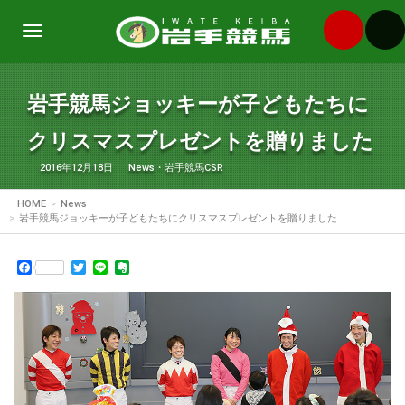
Toggle
navigation
岩手競馬ジョッキーが子どもたちに
クリスマスプレゼントを贈りました
2016年12月18日
News
・
岩手競馬CSR
HOME
News
岩手競馬ジョッキーが子どもたちにクリスマスプレゼントを贈りました
Facebook
Twitter
Line
Evernote