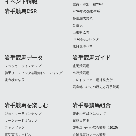
イベント情報
重賞・特別日程2026
岩手競馬CSR
2026年の競走体系
番組編成要領
番組表
出走申込馬
JRA発売カレンダー
無料優待バス
岩手競馬データ
岩手競馬ガイド
ジョッキーラインナップ
盛岡競馬場
騎手リーディング/調教師リーディング
水沢競馬場
能力検査結果
テレトラック・場外発売所
馬産地いわての歴史と岩手競馬
岩手競馬を楽しむ
岩手県競馬組合
ジョッキーラインナップ
競走の不成立について
マークカード＆買い方
厩務員募集
ファンブック
競馬場内への広告募集（2025）
電話実況サービス
企業協賛冠レース募集