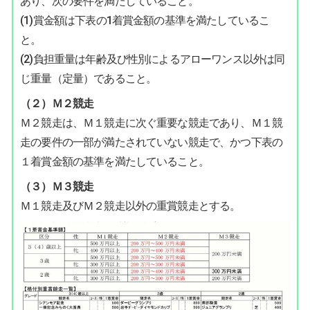
あり、次の要件を満たしていること。
(1)賞金額は下表の1着賞金額の基準を満たしているこ
と。
(2)負担重量は年齢及び性別によるアローワンス以外は同
じ重量（定量）であること。
（２）Ｍ２競走
Ｍ２競走は、Ｍ１競走に次ぐ重要な競走であり、Ｍ１競
走の要件の一部が満たされていない競走で、かつ下表の
１着賞金額の基準を満たしていること。
（３）Ｍ３競走
Ｍ１競走及びＭ２競走以外の重賞競走とする。