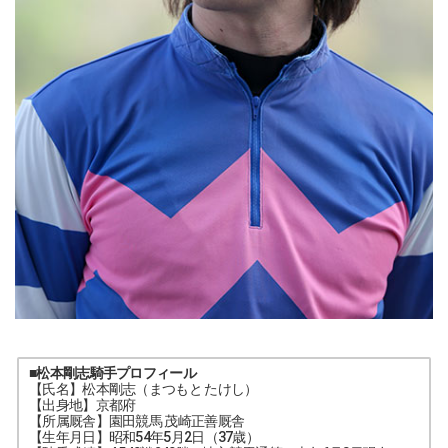
■松本剛志騎手プロフィール
【氏名】松本剛志（まつもと たけし）
【出身地】京都府
【所属厩舎】園田競馬 茂崎正善厩舎
【生年月日】昭和54年5月2日（37歳）