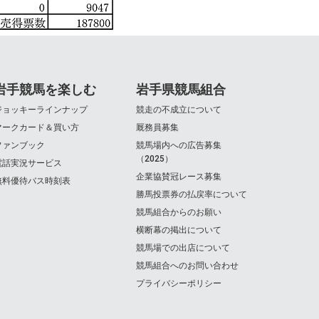
岩手競馬を楽しむ
岩手県競馬組合
ジョッキーラインナップ
競走の不成立について
マークカード＆買い方
厩務員募集
ファンブック
競馬場内への広告募集
（2025）
電話実況サービス
企業協賛冠レース募集
無料優待バス時刻表
勝馬投票券の払戻率について
競馬組合からのお願い
横断幕の掲出について
競馬場での出店について
競馬組合へのお問い合わせ
プライバシーポリシー