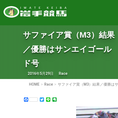
サファイア賞（M3）結果
／優勝はサンエイゴール
ド号
2016年5月29日
Race
HOME
Race
サファイア賞（M3）結果／優勝は
Facebook
Twitter
Line
Evernote