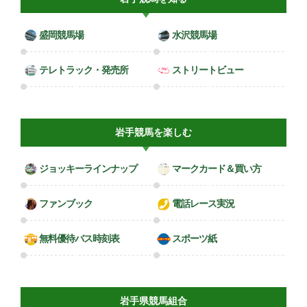
盛岡競馬場
水沢競馬場
テレトラック・発売所
ストリートビュー
岩手競馬を楽しむ
ジョッキーラインナップ
マークカード＆買い方
ファンブック
電話レース実況
無料優待バス時刻表
スポーツ紙
岩手県競馬組合