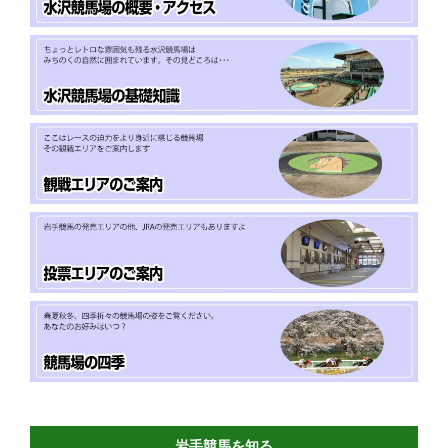
岩手競馬を知る