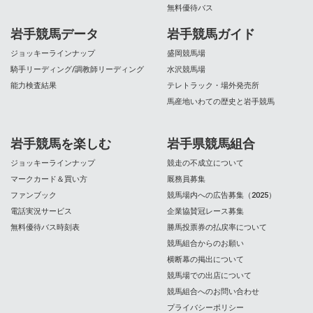
無料優待バス
岩手競馬データ
岩手競馬ガイド
ジョッキーラインナップ
盛岡競馬場
騎手リーディング/調教師リーディング
水沢競馬場
能力検査結果
テレトラック・場外発売所
馬産地いわての歴史と岩手競馬
岩手競馬を楽しむ
岩手県競馬組合
ジョッキーラインナップ
競走の不成立について
マークカード＆買い方
厩務員募集
ファンブック
競馬場内への広告募集（2025）
電話実況サービス
企業協賛冠レース募集
無料優待バス時刻表
勝馬投票券の払戻率について
競馬組合からのお願い
横断幕の掲出について
競馬場での出店について
競馬組合へのお問い合わせ
プライバシーポリシー