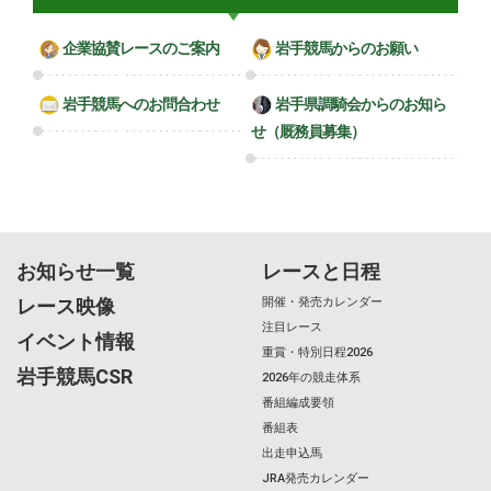
企業協賛レースのご案内
岩手競馬からのお願い
岩手競馬へのお問合わせ
岩手県調騎会からのお知ら
せ（厩務員募集）
お知らせ一覧
レースと日程
レース映像
開催・発売カレンダー
注目レース
イベント情報
重賞・特別日程2026
岩手競馬CSR
2026年の競走体系
番組編成要領
番組表
出走申込馬
JRA発売カレンダー