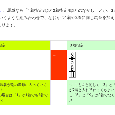
せ
。馬単なら「1着指定3頭と2着指定4頭とのながし」とか、3
というような組み合わせで、なおかつ1着や2着に同じ馬番を加
なります。
指定
３着指定
→
じ馬番が別の着順に入っていて
↑ここも左と同じく「2」と「
K！
が2着と入れ替わってもよい
の場合は「1」が1着でも2着で
し「5」と「9」は3着でな
い）
メ