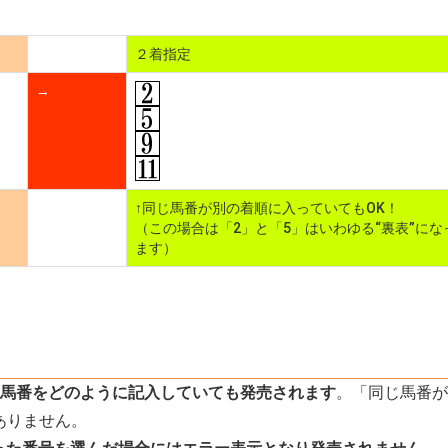
２着指定
→
↑同じ馬番が別の着順に入っていてもOK！
（この場合は「2」と「5」はいわゆる“裏表”にな
ます）
馬番をどのように記入していても発売されます
。「同じ馬番が1
ありません。