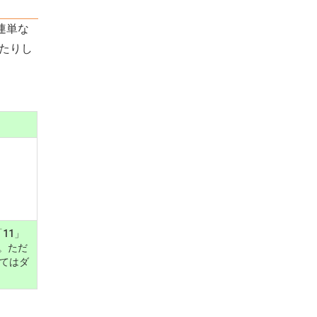
連単な
えたりし
11」
。ただ
くてはダ