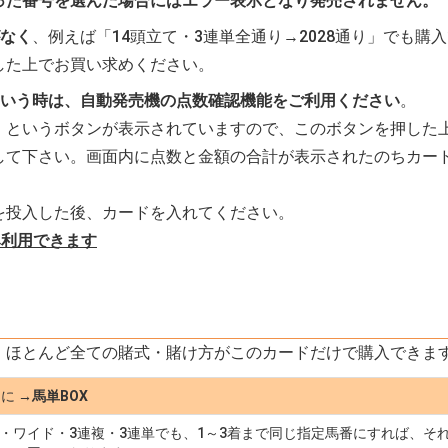
った番号を選んだ場合にはエラー表示となり発売されません。
なく
、例えば「14頭立て・3連単全通り→2028通り」でも購
した上でお買い求めください。
いう時は、自動発売機の点数確認機能をご利用ください
。
」というボタンが表示されていますので、このボタンを押した
して下さい。画面内に点数と金額の合計が表示されたのちカー
を投入した後、カードを入れてください。
み利用できます
、ほとんど全ての賭式・賭け方がこのカードだけで購入できま
じに
→馬単BOX
ワイド・3連複・3連単でも、1～3着まで同じ指定馬番にすれば、そ