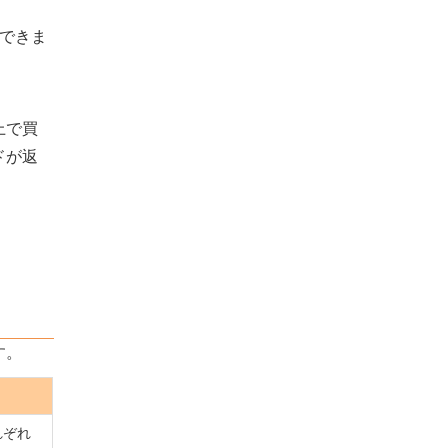
入できま
上で買
ドが返
す。
れぞれ