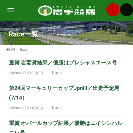
Toggle
navigation
Race一覧
HOME
Race
重賞 岩鷲賞結果／優勝はプレシャスエース号
Race
2020年07月19日(日)
第24回マーキュリーカップJpnIII／出走予定馬
(7/14）
Race
2020年07月14日(火)
重賞 オパールカップ結果／優勝はエイシンハル
ニレ号