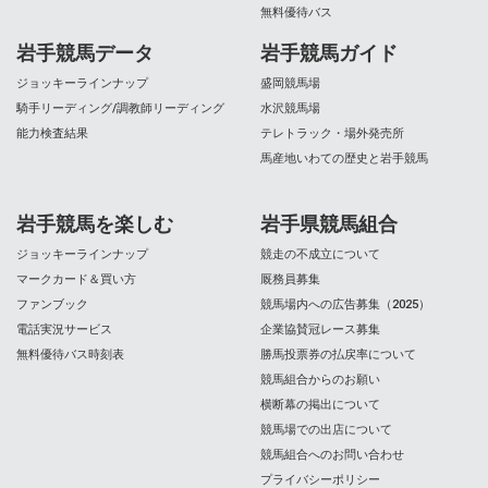
無料優待バス
岩手競馬データ
岩手競馬ガイド
ジョッキーラインナップ
盛岡競馬場
騎手リーディング/調教師リーディング
水沢競馬場
能力検査結果
テレトラック・場外発売所
馬産地いわての歴史と岩手競馬
岩手競馬を楽しむ
岩手県競馬組合
ジョッキーラインナップ
競走の不成立について
マークカード＆買い方
厩務員募集
ファンブック
競馬場内への広告募集（2025）
電話実況サービス
企業協賛冠レース募集
無料優待バス時刻表
勝馬投票券の払戻率について
競馬組合からのお願い
横断幕の掲出について
競馬場での出店について
競馬組合へのお問い合わせ
プライバシーポリシー