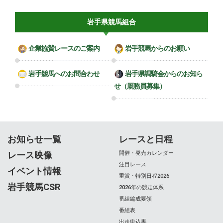
岩手県競馬組合
企業協賛レースのご案内
岩手競馬からのお願い
岩手競馬へのお問合わせ
岩手県調騎会からのお知ら
せ（厩務員募集）
お知らせ一覧
レースと日程
レース映像
開催・発売カレンダー
注目レース
イベント情報
重賞・特別日程2026
岩手競馬CSR
2026年の競走体系
番組編成要領
番組表
出走申込馬