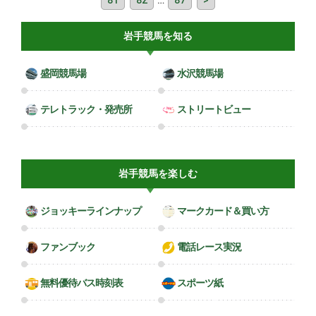
81
82
…
87
>
岩手競馬を知る
盛岡競馬場
水沢競馬場
テレトラック・発売所
ストリートビュー
岩手競馬を楽しむ
ジョッキーラインナップ
マークカード＆買い方
ファンブック
電話レース実況
無料優待バス時刻表
スポーツ紙