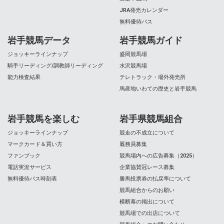
JRA発売カレンダー
無料優待バス
岩手競馬データ
岩手競馬ガイド
ジョッキーラインナップ
盛岡競馬場
騎手リーディング/調教師リーディング
水沢競馬場
能力検査結果
テレトラック・場外発売所
馬産地いわての歴史と岩手競馬
岩手競馬を楽しむ
岩手県競馬組合
ジョッキーラインナップ
競走の不成立について
マークカード＆買い方
厩務員募集
ファンブック
競馬場内への広告募集（2025）
電話実況サービス
企業協賛冠レース募集
無料優待バス時刻表
勝馬投票券の払戻率について
競馬組合からのお願い
横断幕の掲出について
競馬場での出店について