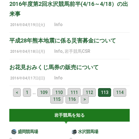
2016年度第2回水沢競馬前半(4/16～4/18）の出
来事
Info
2016年04月19日(火)
平成28年熊本地震に係る災害募金について
Info
,
岩手競馬CSR
2016年04月18日(月)
お花見おみくじ馬券の販売について
Info
2016年04月17日(日)
<
1
…
109
110
111
112
113
114
115
116
>
岩手競馬を知る
盛岡競馬場
水沢競馬場