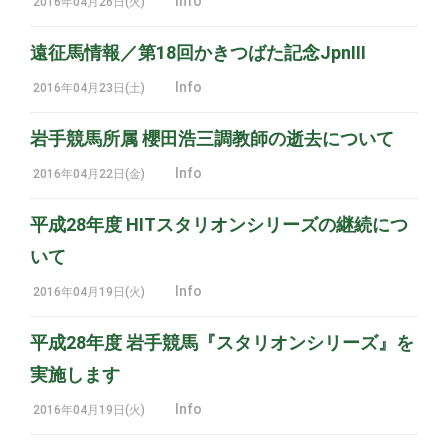
Info
2016年04月26日(火)
遠征馬情報／第18回かきつばた記念JpnIII
Info
2016年04月23日(土)
岩手競馬所属 櫻田浩三調教師の逝去について
Info
2016年04月22日(金)
平成28年度 HITスタリオンシリーズの継続につ
いて
Info
2016年04月19日(火)
平成28年度 岩手競馬『スタリオンシリーズ』を
実施します
Info
2016年04月19日(火)