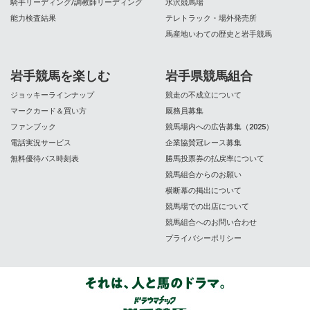
騎手リーディング/調教師リーディング
水沢競馬場
能力検査結果
テレトラック・場外発売所
馬産地いわての歴史と岩手競馬
岩手競馬を楽しむ
岩手県競馬組合
ジョッキーラインナップ
競走の不成立について
マークカード＆買い方
厩務員募集
ファンブック
競馬場内への広告募集（2025）
電話実況サービス
企業協賛冠レース募集
無料優待バス時刻表
勝馬投票券の払戻率について
競馬組合からのお願い
横断幕の掲出について
競馬場での出店について
競馬組合へのお問い合わせ
プライバシーポリシー