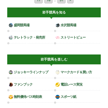
17
18
…
31
>
岩手競馬を知る
盛岡競馬場
水沢競馬場
テレトラック・発売所
ストリートビュー
岩手競馬を楽しむ
ジョッキーラインナップ
マークカード＆買い方
ファンブック
電話レース実況
無料優待バス時刻表
スポーツ紙