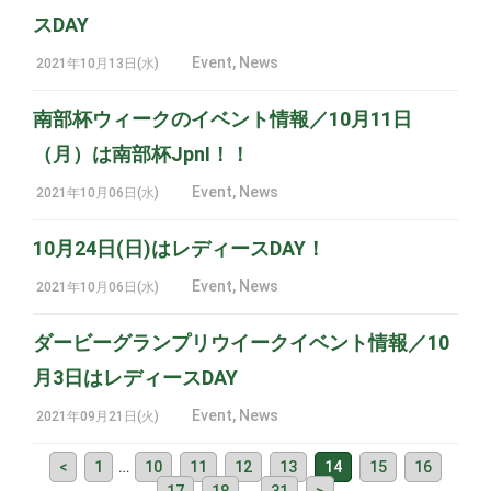
スDAY
Event
,
News
2021年10月13日(水)
南部杯ウィークのイベント情報／10月11日
（月）は南部杯JpnI！！
Event
,
News
2021年10月06日(水)
10月24日(日)はレディースDAY！
Event
,
News
2021年10月06日(水)
ダービーグランプリウイークイベント情報／10
月3日はレディースDAY
Event
,
News
2021年09月21日(火)
<
1
…
10
11
12
13
14
15
16